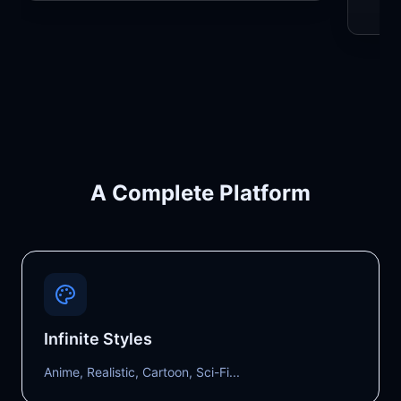
escape with a slightly chaotic feel.
"
chimp
brave
comedi
A Complete Platform
Infinite Styles
Anime, Realistic, Cartoon, Sci-Fi...