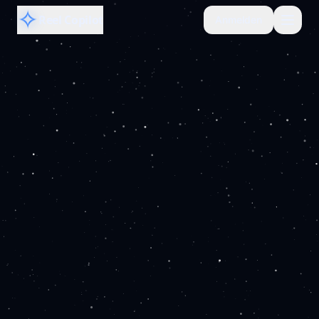
✧
Reel Copilot
Anmelden